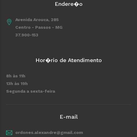
Endere�o
Avenida Arouca, 285
Centro - Passos - MG
37.900-153
Hor�rio de Atendimento
8h às 11h
13h às 19h
Segunda a sexta-feira
E-mail
ordones.alexandre@gmail.com