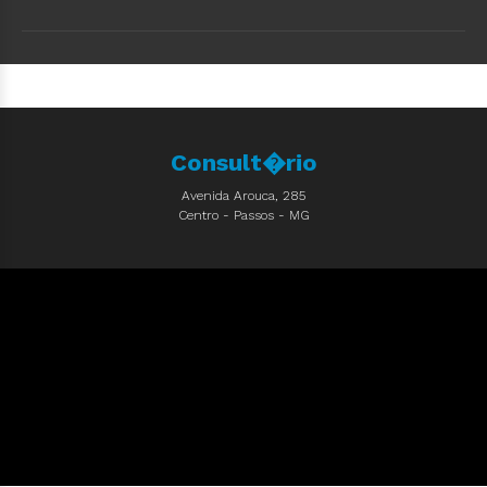
Consult�rio
Avenida Arouca, 285
Centro - Passos - MG